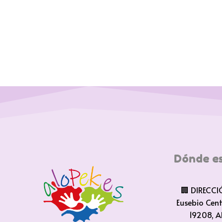
Dónde e
🏢 DIRECCI
Eusebio Cen
19208, A